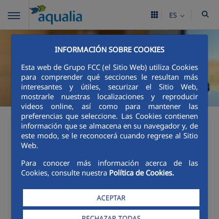
ES
INFORMACIÓN SOBRE COOKIES
Esta web de Grupo FCC (el Sitio Web) utiliza Cookies
para comprender qué secciones le resultan más
interesantes y útiles, securizar el Sitio Web,
mostrarle nuestras localizaciones y reproducir
videos online, así como para mantener las
preferencias que seleccione. Las Cookies contienen
información que se almacena en su navegador y, de
28/01/2022
este modo, se le reconocerá cuando regrese al Sitio
Web.
Aqualia y el Ayuntamiento
Para conocer más información acerca de las
de Santa Eulària des Riu
Cookies, consulte nuestra
Política de Cookies.
lograron evitar el año
ACEPTAR
pasado que se
RECHAZAR TODAS