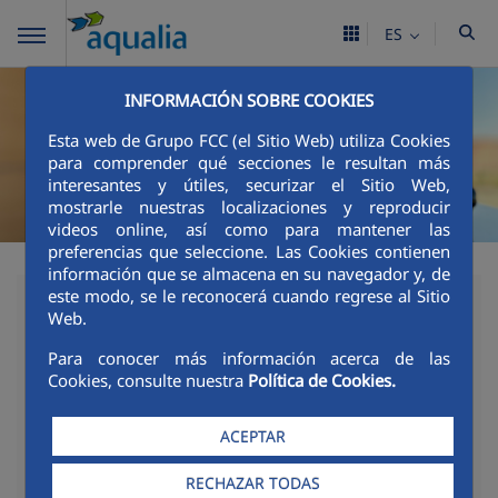
ES
INFORMACIÓN SOBRE COOKIES
Esta web de Grupo FCC (el Sitio Web) utiliza Cookies
para comprender qué secciones le resultan más
interesantes y útiles, securizar el Sitio Web,
mostrarle nuestras localizaciones y reproducir
videos online, así como para mantener las
preferencias que seleccione. Las Cookies contienen
información que se almacena en su navegador y, de
este modo, se le reconocerá cuando regrese al Sitio
28/02/2022
Web.
Dos escolares de Dénia
Para conocer más información acerca de las
Cookies, consulte nuestra
Política de Cookies.
premiados en el Concurso
Digital de Dibujo de
ACEPTAR
Aqualia
RECHAZAR TODAS