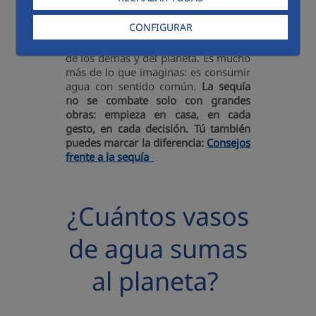
cocinas o pones la lavadora, cada
decisión cuenta. Adoptar hábitos
CONFIGURAR
responsables en tu día a día no solo
cuida del agua, también cuida de ti,
de los demás y del planeta. Es mucho
más de lo que imaginas: es consumir
agua con sentido común.
La sequía
no se combate solo con grandes
obras: empieza en casa, en cada
gesto, en cada decisión. Tú también
puedes marcar la diferencia:
Consejos
frente a la sequía
¿Cuántos vasos
de agua sumas
al planeta?