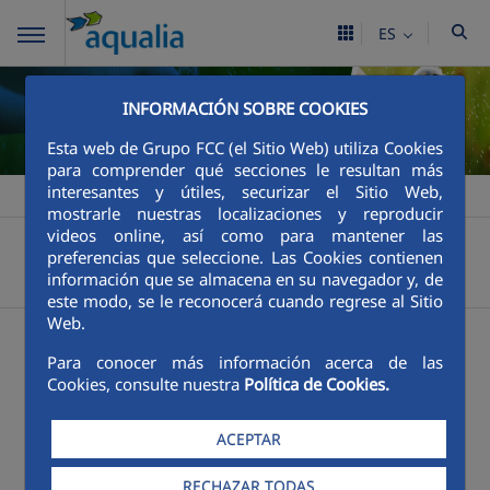
ES
INFORMACIÓN SOBRE COOKIES
Esta web de Grupo FCC (el Sitio Web) utiliza Cookies
para comprender qué secciones le resultan más
interesantes y útiles, securizar el Sitio Web,
Aqualia ES
Sostenibilidad
frente a la sequia
>
>
mostrarle nuestras localizaciones y reproducir
Sostenibilidad
videos online, así como para mantener las
Aqualia ES
preferencias que seleccione. Las Cookies contienen
Sensibilización
Actúa
información que se almacena en su navegador y, de
frente a la sequia
este modo, se le reconocerá cuando regrese al Sitio
Actúa frente a
Web.
Para conocer más información acerca de las
la sequía
Cookies, consulte nuestra
Política de Cookies.
ACEPTAR
Desde cómo te duchas hasta cómo
RECHAZAR TODAS