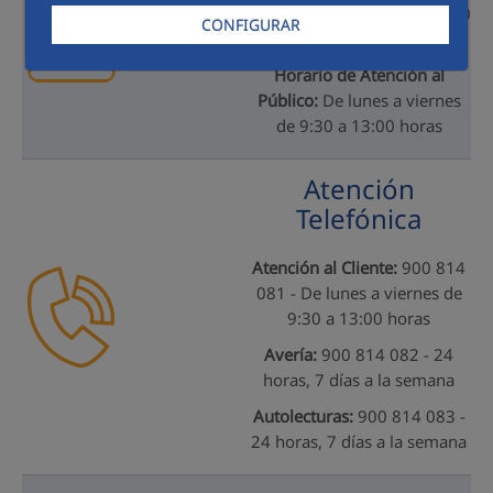
Plaza de España, nº 4 - 03360
CONFIGURAR
Callosa de Segura (Alicante)
Horario de Atención al
Público:
De lunes a viernes
de 9:30 a 13:00 horas
Atención
Telefónica
Atención al Cliente:
900 814
081 - De lunes a viernes de
9:30 a 13:00 horas
Avería:
900 814 082 - 24
horas, 7 días a la semana
Autolecturas:
900 814 083 -
24 horas, 7 días a la semana