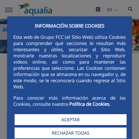
ES
INFORMACIÓN SOBRE COOKIES
Esta web de Grupo FCC (el Sitio Web) utiliza Cookies
para comprender qué secciones le resultan más
interesantes y útiles, securizar el Sitio Web,
mostrarle nuestras localizaciones y reproducir
videos online, así como para mantener las
Canales de Atención al
preferencias que seleccione. Las Cookies contienen
información que se almacena en su navegador y, de
este modo, se le reconocerá cuando regrese al Sitio
cliente
Web.
Para conocer más información acerca de las
Cookies, consulte nuestra
Política de Cookies.
Oficinas
ACEPTAR
Presenciales
RECHAZAR TODAS