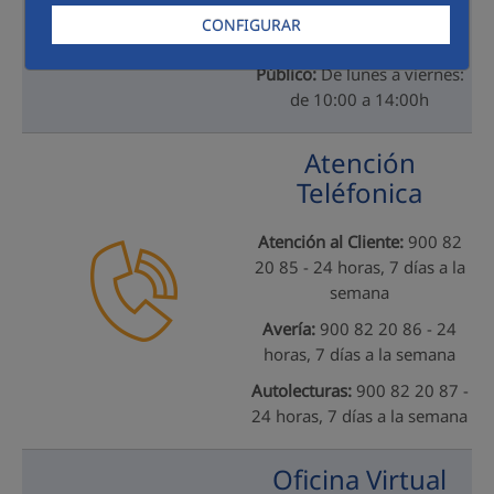
s/n - 06740 Badajoz
CONFIGURAR
Horario de Atención al
Público:
De lunes a viernes:
de 10:00 a 14:00h
Atención
Teléfonica
Atención al Cliente:
900 82
20 85 - 24 horas, 7 días a la
semana
Avería:
900 82 20 86 - 24
horas, 7 días a la semana
Autolecturas:
900 82 20 87 -
24 horas, 7 días a la semana
Oficina Virtual