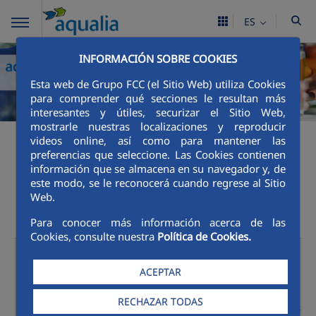
ES
INFORMACIÓN SOBRE COOKIES
Esta web de Grupo FCC (el Sitio Web) utiliza Cookies
para comprender qué secciones le resultan más
interesantes y útiles, securizar el Sitio Web,
mostrarle nuestras localizaciones y reproducir
Canales de Atención al
videos online, así como para mantener las
preferencias que seleccione. Las Cookies contienen
cliente
información que se almacena en su navegador y, de
este modo, se le reconocerá cuando regrese al Sitio
Web.
Para conocer más información acerca de las
Cookies, consulte nuestra
Política de Cookies.
Oficinas
Presenciales
ACEPTAR
RECHAZAR TODAS
Orellana, Av.De los Pantanos