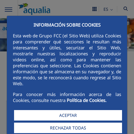
ES
INFORMACIÓN SOBRE COOKIES
Esta web de Grupo FCC (el Sitio Web) utiliza Cookies
para comprender qué secciones le resultan más
interesantes y útiles, securizar el Sitio Web,
mostrarle nuestras localizaciones y reproducir
Canales de Atención al
videos online, así como para mantener las
preferencias que seleccione. Las Cookies contienen
cliente
información que se almacena en su navegador y, de
este modo, se le reconocerá cuando regrese al Sitio
Web.
Para conocer más información acerca de las
Cookies, consulte nuestra
Política de Cookies.
Oficinas
Presenciales
ACEPTAR
RECHAZAR TODAS
Corvera de Toranzo, Avda