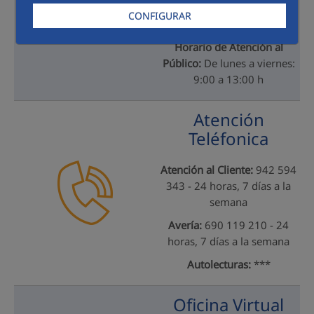
Diego Manteca s/n - 39680
CONFIGURAR
Cantabria
Horario de Atención al
Público:
De lunes a viernes:
9:00 a 13:00 h
Atención
Teléfonica
Atención al Cliente:
942 594
343 - 24 horas, 7 días a la
semana
Avería:
690 119 210 - 24
horas, 7 días a la semana
Autolecturas:
***
Oficina Virtual