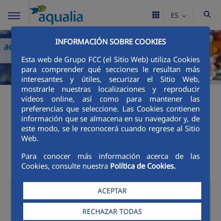
ES
INFORMACIÓN SOBRE COOKIES
Esta web de Grupo FCC (el Sitio Web) utiliza Cookies
para comprender qué secciones le resultan más
interesantes y útiles, securizar el Sitio Web,
mostrarle nuestras localizaciones y reproducir
videos online, así como para mantener las
Canales de Atención al
preferencias que seleccione. Las Cookies contienen
información que se almacena en su navegador y, de
este modo, se le reconocerá cuando regrese al Sitio
cliente
Web.
Para conocer más información acerca de las
Cookies, consulte nuestra
Política de Cookies.
Oficinas
ACEPTAR
Presenciales
RECHAZAR TODAS