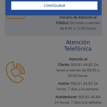
C/ Guadalete nº 21, Edificio
CONFIGURAR
Mego 21440 Lepe (Huelva)
Horario de Atención al
Público:
De lunes a viernes
de 8:45 a 13:00 horas
Atención
Telefónica
Atención al
Cliente:
900.81.44.82 De
lunes a viernes de 08:00 a
20:00 horas
Avería:
900.81.44.83 24
horas, 7 días a la semana
Autolecturas:
900.81.44.84
24 horas, 7 días a la semana