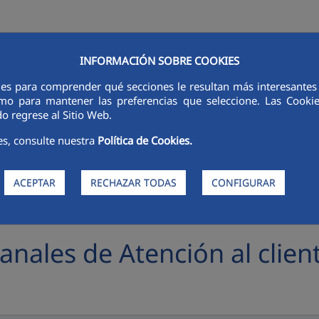
INFORMACIÓN SOBRE COOKIES
RSORES
INNOVACIÓN
DIGITALIZACIÓN
SOSTENIBILIDAD
É
ies para comprender qué secciones le resultan más interesantes y 
 como para mantener las preferencias que seleccione. Las Cook
o regrese al Sitio Web.
es, consulte nuestra
Política de Cookies.
ACEPTAR
RECHAZAR TODAS
CONFIGURAR
anales de Atención al clien