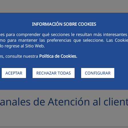
INFORMACIÓN SOBRE COOKIES
RSORES
INNOVACIÓN
DIGITALIZACIÓN
SOSTENIBILIDAD
É
ies para comprender qué secciones le resultan más interesantes y 
 como para mantener las preferencias que seleccione. Las Cook
o regrese al Sitio Web.
es, consulte nuestra
Política de Cookies.
ACEPTAR
RECHAZAR TODAS
CONFIGURAR
anales de Atención al clien