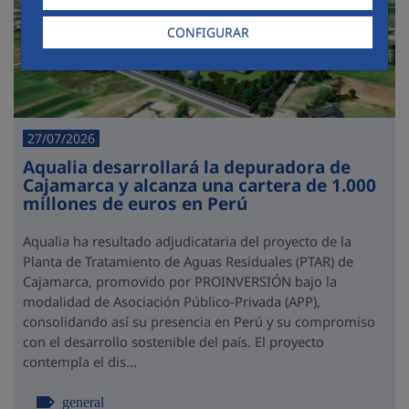
CONFIGURAR
27/07/2026
Aqualia desarrollará la depuradora de
Cajamarca y alcanza una cartera de 1.000
millones de euros en Perú
Aqualia ha resultado adjudicataria del proyecto de la
Planta de Tratamiento de Aguas Residuales (PTAR) de
Cajamarca, promovido por PROINVERSIÓN bajo la
modalidad de Asociación Público-Privada (APP),
consolidando así su presencia en Perú y su compromiso
con el desarrollo sostenible del país. El proyecto
contempla el dis...
general