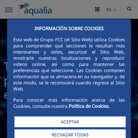
ES
INFORMACIÓN SOBRE COOKIES
Esta web de Grupo FCC (el Sitio Web) utiliza Cookies
para comprender qué secciones le resultan más
interesantes y útiles, securizar el Sitio Web,
mostrarle nuestras localizaciones y reproducir
Tecnología e innovación
videos online, así como para mantener las
preferencias que seleccione. Las Cookies contienen
para una gestión
información que se almacena en su navegador y, de
este modo, se le reconocerá cuando regrese al Sitio
Web.
eficiente del agua
Para conocer más información acerca de las
Cookies, consulte nuestra
Política de Cookies.
ACEPTAR
RECHAZAR TODAS