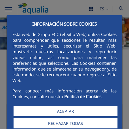
ES
INFORMACIÓN SOBRE COOKIES
Esta web de Grupo FCC (el Sitio Web) utiliza Cookies
para comprender qué secciones le resultan más
interesantes y útiles, securizar el Sitio Web,
mostrarle nuestras localizaciones y reproducir
videos online, así como para mantener las
Canales de Atención al
preferencias que seleccione. Las Cookies contienen
información que se almacena en su navegador y, de
este modo, se le reconocerá cuando regrese al Sitio
cliente
Web.
Para conocer más información acerca de las
Cookies, consulte nuestra
Política de Cookies.
Oficinas
ACEPTAR
Presenciales
RECHAZAR TODAS