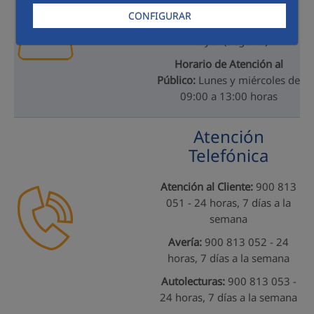
Ctra. de Valladolid, nº 12,
CONFIGURAR
Bajo - 40270 Carbonero el
Mayor (Segovia)
Horario de Atención al
Público:
Lunes y miércoles de
09:00 a 13:00 horas
Atención
Telefónica
Atención al Cliente:
900 813
051 - 24 horas, 7 días a la
semana
Avería:
900 813 052 - 24
horas, 7 días a la semana
Autolecturas:
900 813 053 -
24 horas, 7 días a la semana