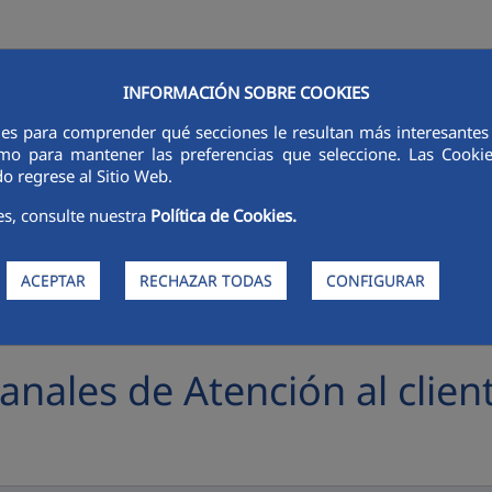
INFORMACIÓN SOBRE COOKIES
RSORES
INNOVACIÓN
DIGITALIZACIÓN
SOSTENIBILIDAD
É
ies para comprender qué secciones le resultan más interesantes y 
 como para mantener las preferencias que seleccione. Las Cook
o regrese al Sitio Web.
es, consulte nuestra
Política de Cookies.
ACEPTAR
RECHAZAR TODAS
CONFIGURAR
anales de Atención al clien