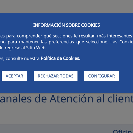
INFORMACIÓN SOBRE COOKIES
RSORES
INNOVACIÓN
DIGITALIZACIÓN
SOSTENIBILIDAD
É
ies para comprender qué secciones le resultan más interesantes y 
 como para mantener las preferencias que seleccione. Las Cook
o regrese al Sitio Web.
es, consulte nuestra
Política de Cookies.
ACEPTAR
RECHAZAR TODAS
CONFIGURAR
anales de Atención al clien
Oficin