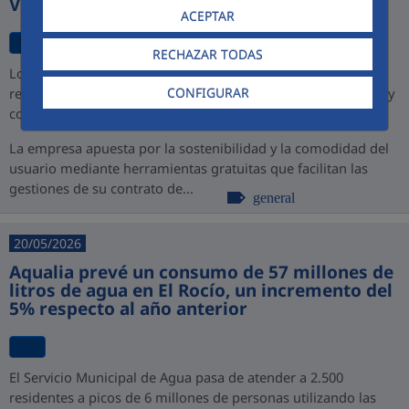
Virtual
ACEPTAR
RECHAZAR TODAS
Los nuevos canales permiten a los ciudadanos de Jerez
CONFIGURAR
realizar todos sus trámites sin esperas, sin desplazamientos y
con disponibilidad total las 24 horas los 365 días del año
La empresa apuesta por la sostenibilidad y la comodidad del
usuario mediante herramientas gratuitas que facilitan las
gestiones de su contrato de...
general
20/05/2026
Aqualia prevé un consumo de 57 millones de
litros de agua en El Rocío, un incremento del
5% respecto al año anterior
El Servicio Municipal de Agua pasa de atender a 2.500
residentes a picos de 6 millones de personas utilizando las