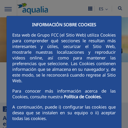
ES
INFORMACIÓN SOBRE COOKIES
Esta web de Grupo FCC (el Sitio Web) utiliza Cookies
para comprender qué secciones le resultan más
interesantes y útiles, securizar el Sitio Web,
mostrarle nuestras localizaciones y reproducir
videos online, así como para mantener las
preferencias que seleccione. Las Cookies contienen
+
Buscador
información que se almacena en su navegador y, de
este modo, se le reconocerá cuando regrese al Sitio
Web.
Últimas noticias
Para conocer más información acerca de las
Cookies, consulte nuestra
Política de Cookies.
A continuación, puede i) configurar las cookies que
25/06/2026
desea que se instalen en su equipo o ii) aceptar
Aquajerez digitaliza la gestión del agua con
todas las cookies.
el lanzamiento de sus nuevas App y Oficina