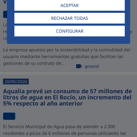
Virtual
ACEPTAR
RECHAZAR TODAS
Los nuevos canales permiten a los ciudadanos de Jerez
CONFIGURAR
realizar todos sus trámites sin esperas, sin desplazamientos y
con disponibilidad total las 24 horas los 365 días del año
La empresa apuesta por la sostenibilidad y la comodidad del
usuario mediante herramientas gratuitas que facilitan las
gestiones de su contrato de...
general
20/05/2026
Aqualia prevé un consumo de 57 millones de
litros de agua en El Rocío, un incremento del
5% respecto al año anterior
El Servicio Municipal de Agua pasa de atender a 2.500
residentes a picos de 6 millones de personas utilizando las