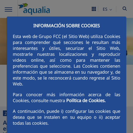
ES
INFORMACIÓN SOBRE COOKIES
Esta web de Grupo FCC (el Sitio Web) utiliza Cookies
para comprender qué secciones le resultan más
interesantes y útiles, securizar el Sitio Web,
mostrarle nuestras localizaciones y reproducir
videos online, así como para mantener las
preferencias que seleccione. Las Cookies contienen
+
Buscador
información que se almacena en su navegador y, de
este modo, se le reconocerá cuando regrese al Sitio
Web.
Últimas noticias
Para conocer más información acerca de las
Cookies, consulte nuestra
Política de Cookies.
A continuación, puede i) configurar las cookies que
25/06/2026
desea que se instalen en su equipo o ii) aceptar
Aquajerez digitaliza la gestión del agua con
todas las cookies.
el lanzamiento de sus nuevas App y Oficina