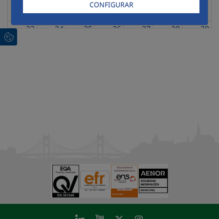
CONFIGURAR
23
24
25
26
27
28
29
30
31
1
2
3
4
5