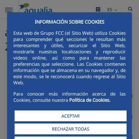
ES
INFORMACIÓN SOBRE COOKIES
agosto de
today
Esta web de Grupo FCC (el Sitio Web) utiliza Cookies
para comprender qué secciones le resultan más
2026
interesantes y útiles, securizar el Sitio Web,
mostrarle nuestras localizaciones y reproducir
videos online, así como para mantener las
preferencias que seleccione. Las Cookies contienen
dom.
lun.
mar.
mié.
jue.
vie.
sáb.
información que se almacena en su navegador y, de
26
27
28
29
30
31
1
este modo, se le reconocerá cuando regrese al Sitio
Web.
Para conocer más información acerca de las
2
3
4
5
6
7
8
Cookies, consulte nuestra
Política de Cookies.
ACEPTAR
9
10
11
12
13
14
15
RECHAZAR TODAS
16
17
18
19
20
21
22