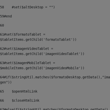
58
    #set($altDesktop = "") 
59
#end 
60
61
#set($formatoTablet = 
$tabletItems.getChild('formatoTablet')) 
62
#set($imagenVideoTablet = 
$tabletItems.getChild('imagenVideoTablet')) 
63
#set($imagenMobileTablet = 
$mobileItems.getChild('imagenVideoMobile')) 
64
#if($stringUtil.matches($formatoDesktop.getData(),"ima
gen")) 
65
    $openHtmlLink  
66
    $closeHtmlLink 
67
#elseif($stringUtil.matches($formatoDesktop.getData(),