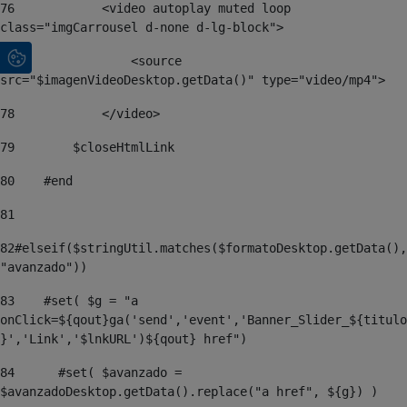
76
            <video autoplay muted loop 
class="imgCarrousel d-none d-lg-block"> 
77
                <source 
src="$imagenVideoDesktop.getData()" type="video/mp4"> 
78
            </video> 
79
        $closeHtmlLink 
80
    #end 
81
82
#elseif($stringUtil.matches($formatoDesktop.getData(),
"avanzado")) 
83
    #set( $g = "a 
onClick=${qout}ga('send','event','Banner_Slider_${titulo
}','Link','$lnkURL')${qout} href") 
84
	#set( $avanzado = 
$avanzadoDesktop.getData().replace("a href", ${g}) ) 