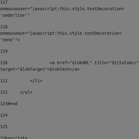
117
onmouseover="javascript:this.style.textDecoration= 
'underline'" 
118
onmouseout="javascript:this.style.textDecoration= 
'none'"> 
119
120
	            <a href="$lnkURL" title="$tituloAcc" 
target="$lnkTarget">$lnkText</a> 
121
	    </li> 
122
	</ul> 
123
#end 
124
125
126
<script> 