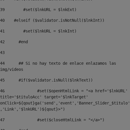
39
        #set($lnkURL = $lnkExt) 
40
    #elseif ($validator.isNotNull($lnkInt)) 
41
        #set($lnkURL = $lnkInt) 
42
	#end 
43
44
	## Si no hay texto de enlace enlazamos las 
img/videos 
45
	#if($validator.isNull($lnkText)) 
46
		#set($openHtmlLink = "<a href='$lnkURL' 
title='$tituloAcc' target='$lnkTarget' 
onClick=${qout}ga('send','event','Banner_Slider_$titulo'
,'Link','$lnkURL')${qout}>") 
47
		#set($closeHtmlLink = "</a>") 