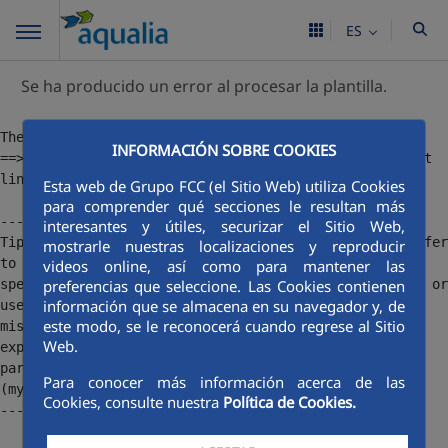
ES
Se ha producido un error al procesar la plantilla.
The following has evaluated to null or missing:

INFORMACIÓN SOBRE COOKIES
==> qout  [in template "12187455#12187494#40958810" at 
line 46, column 106]

Esta web de Grupo FCC (el Sitio Web) utiliza Cookies
para comprender qué secciones le resultan más
----

interesantes y útiles, securizar el Sitio Web,
Tip: If the failing expression is known to legally refer 
mostrarle nuestras localizaciones y reproducir
to something that's sometimes null or missing, either 
videos online, así como para mantener las
preferencias que seleccione. Las Cookies contienen
specify a default value like myOptionalVar!myDefault, or 
información que se almacena en su navegador y, de
use <#if myOptionalVar??>when-present<#else>when-
este modo, se le reconocerá cuando regrese al Sitio
missing</#if>. (These only cover the last step of the 
Web.
expression; to cover the whole expression, use 
parenthesis: (myOptionalVar.foo)!myDefault, 
Para conocer más información acerca de las
(myOptionalVar.foo)??

Cookies, consulte nuestra
Política de Cookies.
----
