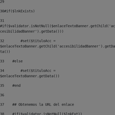
29
30
#if($lnkExists) 
31
#if($validator.isNotNull($enlaceTextoBanner.getChild('ac
cesibilidadBanner').getData()))         
32
        #set($tituloAcc = 
$enlaceTextoBanner.getChild('accesibilidadBanner').getDa
ta()) 
33
    #else  
34
        #set($tituloAcc = 
$enlaceTextoBanner.getData()) 
35
    #end 
36
37
    ## Obtenemos la URL del enlace 
38
    #if($validator.isNotNull($lnkExt)) 