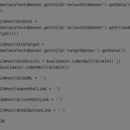
$enlaceTextoBanner.getChild('enlaceExtBanner').getData()
) 
21
#set($lnkInt = 
$enlaceTextoBanner.getChild('enlaceIntBanner').getFriend
lyUrl()) 
22
#set($lnkTarget = 
$enlaceTextoBanner.getChild('targetBanner').getData()) 
23
#set($lnkExists = $validator.isNotNull($lnkInt) || 
$validator.isNotNull($lnkExt)) 
24
#set($lnkURL = '') 
25
#set($openHtmlLink = '') 
26
#set($closeHtmlLink = '') 
27
#set($htmlButtonLink = '') 
28