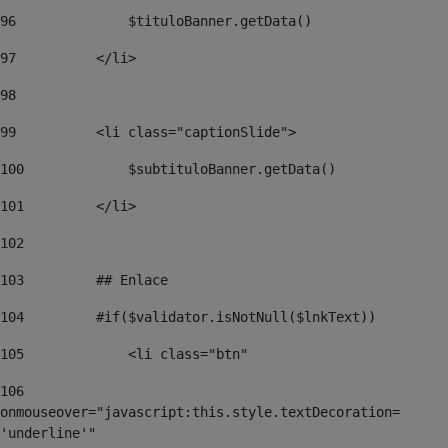
96
	        $tituloBanner.getData() 
97
	    </li> 
98
99
	    <li class="captionSlide"> 
100
	        $subtituloBanner.getData() 
101
	    </li> 
102
103
	    ## Enlace 
104
	    #if($validator.isNotNull($lnkText))   
105
	        <li class="btn"  
106
onmouseover="javascript:this.style.textDecoration= 
'underline'" 