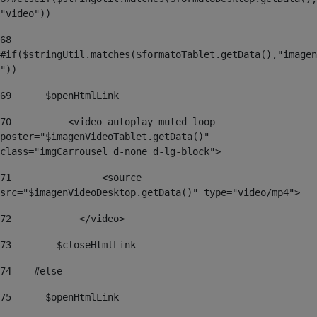
"video")) 
68
#if($stringUtil.matches($formatoTablet.getData(),"imagen
")) 
69
    	$openHtmlLink 
70
    	    <video autoplay muted loop 
poster="$imagenVideoTablet.getData()" 
class="imgCarrousel d-none d-lg-block"> 
71
                <source 
src="$imagenVideoDesktop.getData()" type="video/mp4"> 
72
            </video> 
73
        $closeHtmlLink 
74
    #else 
75
    	$openHtmlLink  