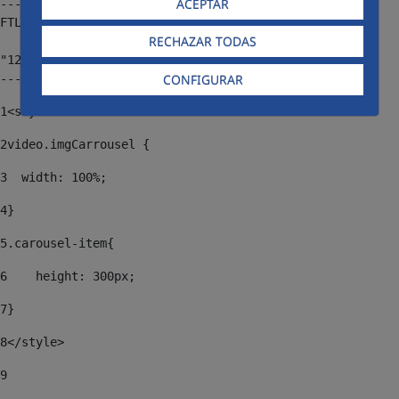
ACEPTAR
----

FTL stack trace ("~" means nesting-related):

RECHAZAR TODAS
	- Failed at: ${qout}  [in template 
"12187455#12187494#40958810" at line 46, column 104]

CONFIGURAR
----
1
<style>   
2
video.imgCarrousel { 
3
  width: 100%; 
4
} 
5
.carousel-item{ 
6
    height: 300px; 
7
} 
8
</style> 
9