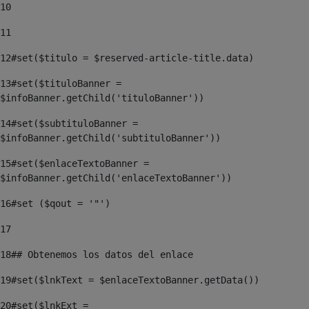
10
11
12
#set($titulo = $reserved-article-title.data) 
13
#set($tituloBanner = 
$infoBanner.getChild('tituloBanner')) 
14
#set($subtituloBanner = 
$infoBanner.getChild('subtituloBanner')) 
15
#set($enlaceTextoBanner = 
$infoBanner.getChild('enlaceTextoBanner')) 
16
#set ($qout = '"') 
17
18
## Obtenemos los datos del enlace 
19
#set($lnkText = $enlaceTextoBanner.getData()) 
20
#set($lnkExt = 