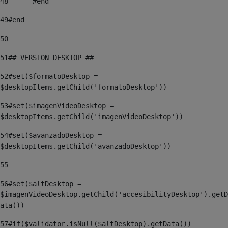
48
	#end 
49
#end 
50
51
## VERSION DESKTOP ##    
52
#set($formatoDesktop = 
$desktopItems.getChild('formatoDesktop')) 
53
#set($imagenVideoDesktop = 
$desktopItems.getChild('imagenVideoDesktop')) 
54
#set($avanzadoDesktop = 
$desktopItems.getChild('avanzadoDesktop')) 
55
56
#set($altDesktop = 
$imagenVideoDesktop.getChild('accesibilityDesktop').getD
ata()) 
57
#if($validator.isNull($altDesktop).getData()) 