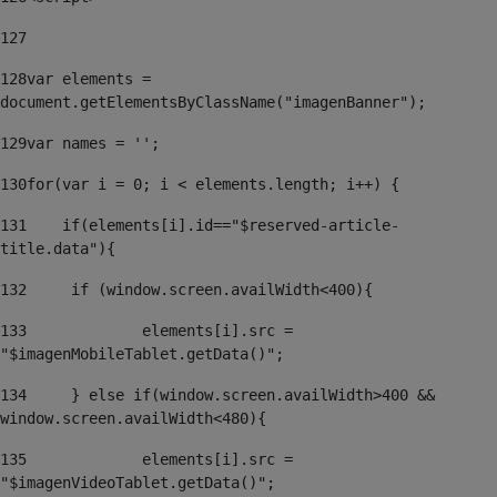
127
128
var elements = 
document.getElementsByClassName("imagenBanner"); 
129
var names = ''; 
130
for(var i = 0; i < elements.length; i++) { 
131
    if(elements[i].id=="$reserved-article-
title.data"){ 
132
	if (window.screen.availWidth<400){ 
133
		elements[i].src = 
"$imagenMobileTablet.getData()"; 
134
	} else if(window.screen.availWidth>400 && 
window.screen.availWidth<480){ 
135
		elements[i].src = 
"$imagenVideoTablet.getData()"; 