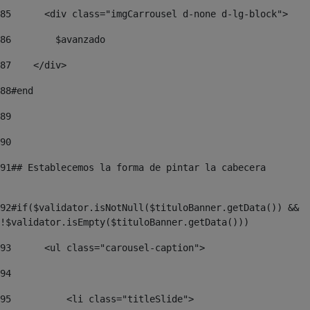
85
	<div class="imgCarrousel d-none d-lg-block"> 
86
        $avanzado 
87
    </div> 
88
#end 
89
90
91
## Establecemos la forma de pintar la cabecera	
92
#if($validator.isNotNull($tituloBanner.getData()) && 
!$validator.isEmpty($tituloBanner.getData())) 
93
	<ul class="carousel-caption"> 
94
95
	    <li class="titleSlide"> 