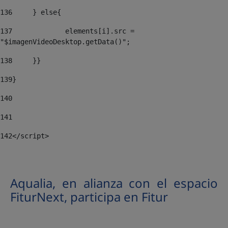
136
	} else{ 
137
		elements[i].src = 
"$imagenVideoDesktop.getData()"; 
138
	}} 
139
} 
140
141
142
</script> 
Aqualia, en alianza con el espacio
FiturNext, participa en Fitur