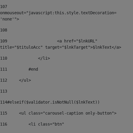
107
onmouseout="javascript:this.style.textDecoration= 
'none'"> 
108
109
	                <a href="$lnkURL" 
title="$tituloAcc" target="$lnkTarget">$lnkText</a> 
110
	        </li> 
111
	    #end 
112
	</ul> 
113
114
#elseif($validator.isNotNull($lnkText)) 
115
	<ul class="carousel-caption only-button">  
116
	    <li class="btn"  