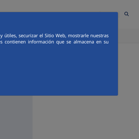
ES
Contacto
Mapa Web
Empleados
Canal Ético
útiles, securizar el Sitio Web, mostrarle nuestras
TICA E INTEGRIDAD
COMUNICACIÓN
ies contienen información que se almacena en su
ación
do lo que