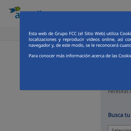
Esta web de Grupo FCC (el Sitio Web) utiliza Cook
CONOCE AQUALIA
ANALISTAS E INVE
localizaciones y reproducir videos online, así
navegador y, de este modo, se le reconocerá cuand
Bien
Para conocer más información acerca de las Cooki
al C
Un espacio
necesitas 
Busca tu