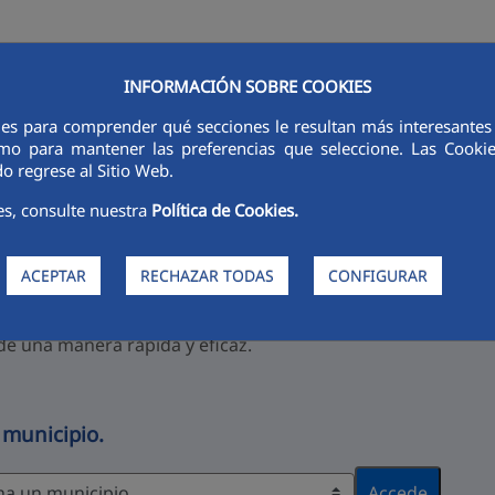
INFORMACIÓN SOBRE COOKIES
ies para comprender qué secciones le resultan más interesantes y 
RSORES
INNOVACIÓN
DIGITALIZACIÓN
SOSTENIBILIDAD
É
 como para mantener las preferencias que seleccione. Las Cook
o regrese al Sitio Web.
venido al Portal de Inform
es, consulte nuestra
Política de Cookies.
iudadano
ACEPTAR
RECHAZAR TODAS
CONFIGURAR
 que Aqualia pone a tu disposición para que encuentres to
de una manera rápida y eficaz.
 municipio.
Accede