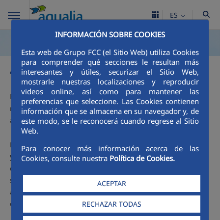
ES
INFORMACIÓN SOBRE COOKIES
Esta web de Grupo FCC (el Sitio Web) utiliza Cookies
Avisos
para comprender qué secciones le resultan más
interesantes y útiles, securizar el Sitio Web,
mostrarle nuestras localizaciones y reproducir
videos online, así como para mantener las
El próximo jueves,
23 de octubre,
Aqualia procederá a
preferencias que seleccione. Las Cookies contienen
realizar unos trabajos de mejora en la red de
información que se almacena en su navegador y, de
abastecimiento de la localidad.
este modo, se le reconocerá cuando regrese al Sitio
Web.
Dichos trabajos
se iniciarán a las 08:00 horas de la mañana
Para conocer más información acerca de las
y finalizarán a las 15:00 horas de la tarde
. Aqualia advierte
Cookies, consulte nuestra
Política de Cookies.
que podrían provocar reducción de presión o incluso la
suspensión del suministro en algunos casos. La zona
ACEPTAR
afectada será el tramo de la Avenida España comprendido
entre la Calle Sevilla y la Calle Castellar.
RECHAZAR TODAS