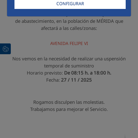
CONFIGURAR
Como consecuencia de la ejecución de trabajos en la red
de abastecimiento, en la población de MÉRIDA que
afectará a las calles/zonas:
AVENIDA FELIPE VI
Nos vemos en la necesidad de realizar una uspensión
temporal de suministro
Horario previsto:
De 08:15 h. a 18:00 h.
Fecha:
27 / 11 / 2025
Rogamos disculpen las molestias.
Trabajamos para mejorar el Servicio.