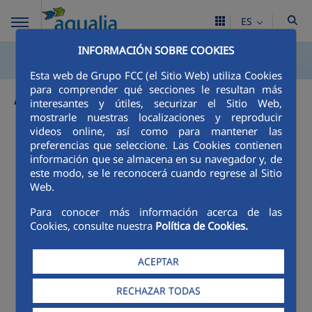
ES
INFORMACIÓN SOBRE COOKIES
Esta web de Grupo FCC (el Sitio Web) utiliza Cookies
Avisos
para comprender qué secciones le resultan más
interesantes y útiles, securizar el Sitio Web,
mostrarle nuestras localizaciones y reproducir
AVISO DE
videos online, así como para mantener las
preferencias que seleccione. Las Cookies contienen
información que se almacena en su navegador y, de
SUSPENSIÓN
este modo, se le reconocerá cuando regrese al Sitio
Web.
TEMPORAL DE
Para conocer más información acerca de las
Cookies, consulte nuestra
Política de Cookies.
SUMINISTRO DE
ACEPTAR
AGUA
RECHAZAR TODAS