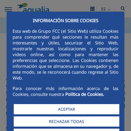
ES
INFORMACIÓN SOBRE COOKIES
Esta web de Grupo FCC (el Sitio Web) utiliza Cookies
para comprender qué secciones le resultan más
interesantes y útiles, securizar el Sitio Web,
Calidad del agua
mostrarle nuestras localizaciones y reproducir
videos online, así como para mantener las
preferencias que seleccione. Las Cookies contienen
información que se almacena en su navegador y, de
este modo, se le reconocerá cuando regrese al Sitio
Web.
Aqualia, responsable de la gestión del agua de Alboraya,
realiza los análisis exigidos (de control, completos y otros)
Para conocer más información acerca de las
según
Real Decreto 3/2023 de 10 de enero, por el que se
Cookies, consulte nuestra
Política de Cookies.
establecen los criterios técnicos-sanitarios de la calidad del
agua de consumo, su control y suministro. Boletín Oficial
ACEPTAR
del Estado, núm. 9 de 11 de enero de 2023 (PDF, 857 KB)
RECHAZAR TODAS
Acceso a SINAC