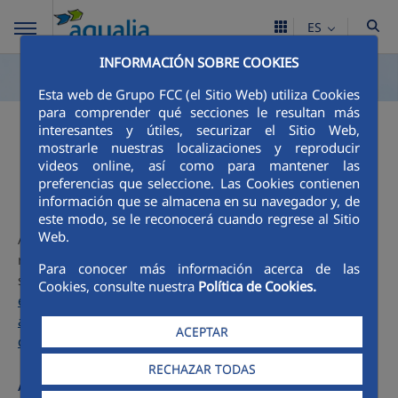
ES
INFORMACIÓN SOBRE COOKIES
Esta web de Grupo FCC (el Sitio Web) utiliza Cookies
para comprender qué secciones le resultan más
interesantes y útiles, securizar el Sitio Web,
Calidad del agua
mostrarle nuestras localizaciones y reproducir
videos online, así como para mantener las
preferencias que seleccione. Las Cookies contienen
información que se almacena en su navegador y, de
este modo, se le reconocerá cuando regrese al Sitio
Web.
Aqualia, responsable de la gestión del agua de Esquivias,
realiza los análisis exigidos (de control, completos y otros)
Para conocer más información acerca de las
según
Real Decreto 3/2023 de 10 de enero, por el que se
Cookies, consulte nuestra
Política de Cookies.
establecen los criterios técnicos-sanitarios de la calidad del
agua de consumo, su control y suministro. Boletín Oficial
ACEPTAR
del Estado, núm. 9 de 11 de enero de 2023 (PDF, 857 KB)
RECHAZAR TODAS
Acceso a SINAC