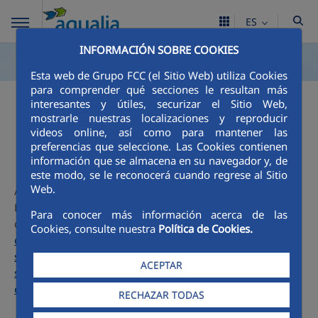
ES
INFORMACIÓN SOBRE COOKIES
Esta web de Grupo FCC (el Sitio Web) utiliza Cookies
para comprender qué secciones le resultan más
interesantes y útiles, securizar el Sitio Web,
Calidad del agua
mostrarle nuestras localizaciones y reproducir
videos online, así como para mantener las
preferencias que seleccione. Las Cookies contienen
información que se almacena en su navegador y, de
este modo, se le reconocerá cuando regrese al Sitio
Web.
Aqualia, responsable de la gestión del agua de
Formentera, realiza los análisis exigidos (de control,
Para conocer más información acerca de las
completos y otros) según
Real Decreto 3/2023 de 10 de
Cookies, consulte nuestra
Política de Cookies.
enero, por el que se establecen los criterios técnicos-
sanitarios de la calidad del agua de consumo, su control y
ACEPTAR
suministro. Boletín Oficial del Estado, núm. 9 de 11 de
enero de 2023 (PDF, 857 KB)
RECHAZAR TODAS