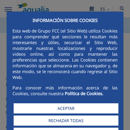
ES
INFORMACIÓN SOBRE COOKIES
Esta web de Grupo FCC (el Sitio Web) utiliza Cookies
para comprender qué secciones le resultan más
interesantes y útiles, securizar el Sitio Web,
Calidad del agua
mostrarle nuestras localizaciones y reproducir
videos online, así como para mantener las
preferencias que seleccione. Las Cookies contienen
información que se almacena en su navegador y, de
este modo, se le reconocerá cuando regrese al Sitio
Web.
Aqualia, responsable de la gestión del agua de Jaén, realiza
los análisis exigidos (de control, completos y otros) según
Para conocer más información acerca de las
Real Decreto 3/2023 de 10 de enero, por el que se
Cookies, consulte nuestra
Política de Cookies.
establecen los criterios técnicos-sanitarios de la calidad del
agua de consumo, su control y suministro. Boletín Oficial
ACEPTAR
del Estado, núm. 9 de 11 de enero de 2023 (PDF, 857 KB)
RECHAZAR TODAS
Acceso a SINAC