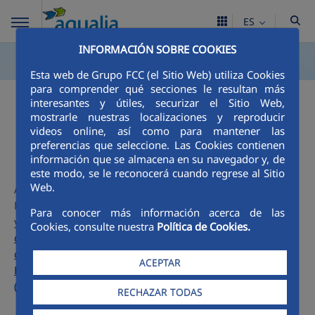
ES
INFORMACIÓN SOBRE COOKIES
Esta web de Grupo FCC (el Sitio Web) utiliza Cookies
para comprender qué secciones le resultan más
interesantes y útiles, securizar el Sitio Web,
Calidad del agua
mostrarle nuestras localizaciones y reproducir
videos online, así como para mantener las
preferencias que seleccione. Las Cookies contienen
información que se almacena en su navegador y, de
este modo, se le reconocerá cuando regrese al Sitio
Web.
Aqualia, responsable de la gestión del agua de Vélez-
Málaga, realiza los análisis exigidos (de control, completos
Para conocer más información acerca de las
y otros) según
Real Decreto 3/2023 de 10 de enero, por el
Cookies, consulte nuestra
Política de Cookies.
que se establecen los criterios técnicos-sanitarios de la
calidad del agua de consumo, su control y suministro.
ACEPTAR
Boletín Oficial del Estado, núm. 9 de 11 de enero de 2023
(PDF, 857 KB)
RECHAZAR TODAS