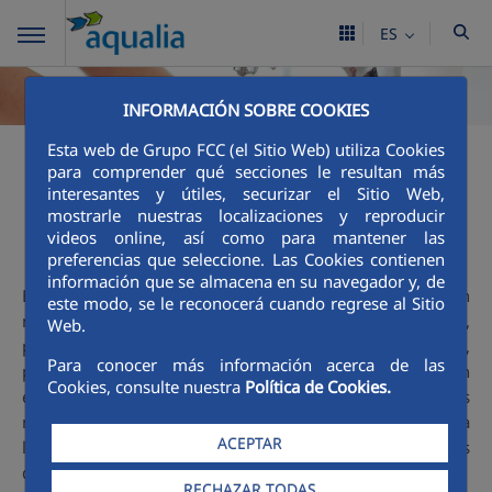
ES
INFORMACIÓN SOBRE COOKIES
Esta web de Grupo FCC (el Sitio Web) utiliza Cookies
para comprender qué secciones le resultan más
interesantes y útiles, securizar el Sitio Web,
mostrarle nuestras localizaciones y reproducir
Ciclo integral
videos online, así como para mantener las
preferencias que seleccione. Las Cookies contienen
información que se almacena en su navegador y, de
El agua es un gran tesoro y que podemos encontrarla en
este modo, se le reconocerá cuando regrese al Sitio
nuestro entorno: en el mar, en los ríos, en los pantanos...,
Web.
pero para que llegue hasta nuestras casas, colegios,
Para conocer más información acerca de las
parques, industrias... y la podamos beber, lavarnos con
Cookies, consulte nuestra
Política de Cookies.
ella, nadar en la piscina, ver crecer las flores del jardín..., es
necesario que el agua siga un proceso cuidadoso. Esa es la
ACEPTAR
labor de Aqualia y te invitamos a descubrir
aquí
, con más
detalle, las fases de este apasionante Ciclo.
RECHAZAR TODAS