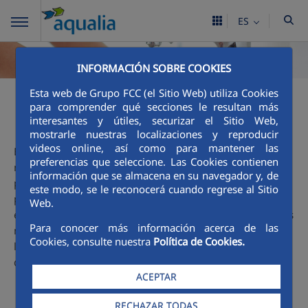
ES
INFORMACIÓN SOBRE COOKIES
Esta web de Grupo FCC (el Sitio Web) utiliza Cookies
para comprender qué secciones le resultan más
Ciclo integral
interesantes y útiles, securizar el Sitio Web,
mostrarle nuestras localizaciones y reproducir
videos online, así como para mantener las
El agua es un gran tesoro y que podemos encontrarla en
preferencias que seleccione. Las Cookies contienen
nuestro entorno: en el mar, en los ríos, en los pantanos...,
información que se almacena en su navegador y, de
pero para que llegue hasta nuestras casas, colegios,
este modo, se le reconocerá cuando regrese al Sitio
parques, industrias... y la podamos beber, lavarnos con
Web.
ella, nadar en la piscina, ver crecer las flores del jardín..., es
Para conocer más información acerca de las
necesario que el agua siga un proceso cuidadoso. Esa es la
Cookies, consulte nuestra
Política de Cookies.
labor de Aqualia y te invitamos a descubrir
aquí
, con más
detalle, las fases de este apasionante Ciclo.
ACEPTAR
RECHAZAR TODAS