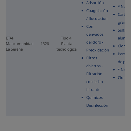
Adsorción
* No se 
Coagulación
Carbón 
/ floculación
granul
Con
Sulfato
derivados
ETAP
Tipo 4.
alumin
del cloro -
Mancomunidad
1326
Planta
Cloro
La Serena
tecnológica
Preoxidación
Perman
Filtros
de pota
abiertos -
* No se 
Filtración
Cloro
con lecho
filtrante
Químicos -
Desinfección