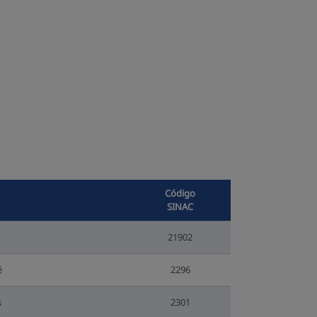
Código
SINAC
21902
é
2296
s
2301