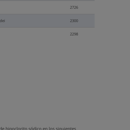
2726
dei
2300
2298
e hipoclorito sódico en los siguientes