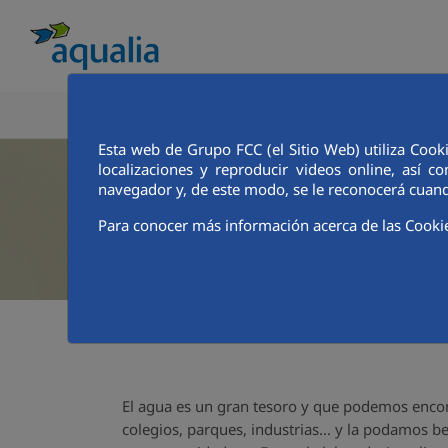
CONOCE AQUALIA
ANALISTAS E INVE
Esta web de Grupo FCC (el Sitio Web) utiliza Cook
localizaciones y reproducir videos online, así
navegador y, de este modo, se le reconocerá cuand
Para conocer más información acerca de las Cooki
El agua es un gran tesoro y que podemos encontr
colegios, parques, industrias... y la podamos beb