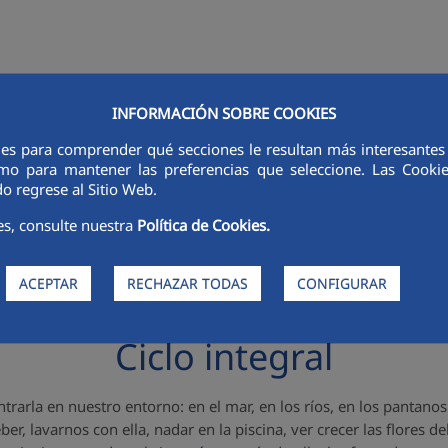
INFORMACIÓN SOBRE COOKIES
RSORES
INNOVACIÓN
DIGITALIZACIÓN
SOSTENIBILIDAD
É
ies para comprender qué secciones le resultan más interesantes y 
 como para mantener las preferencias que seleccione. Las Cook
o regrese al Sitio Web.
es, consulte nuestra
Política de Cookies.
ACEPTAR
RECHAZAR TODAS
CONFIGURAR
Ciclo integral
arla en nuestro entorno: en el mar, en los ríos, en los pantanos.
er, lavarnos con ella, nadar en la piscina, ver crecer las flores de