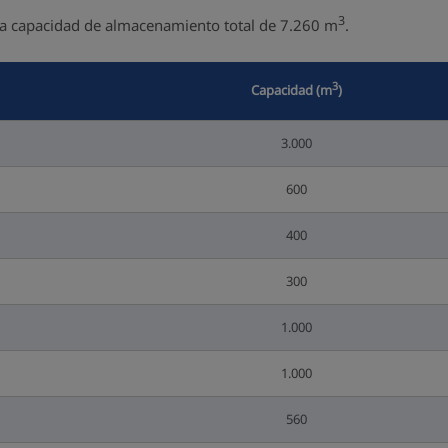
3
a capacidad de almacenamiento total de 7.260 m
.
3
Capacidad (m
)
3.000
600
400
300
1.000
1.000
560