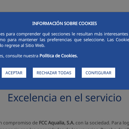
INFORMACIÓN SOBRE COOKIES
RSORES
INNOVACIÓN
DIGITALIZACIÓN
SOSTENIBILIDAD
É
ies para comprender qué secciones le resultan más interesantes y 
 como para mantener las preferencias que seleccione. Las Cook
o regrese al Sitio Web.
es, consulte nuestra
Política de Cookies.
ACEPTAR
RECHAZAR TODAS
CONFIGURAR
Excelencia en el servicio
s un compromiso de
FCC Aqualia, S.A.
con la sociedad. Para log