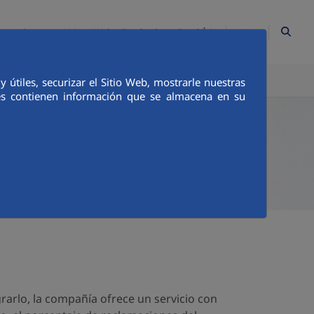
ES
Contacto
Mapa Web
Empleados
Canal Ético
TICA E INTEGRIDAD
COMUNICACIÓN
útiles, securizar el Sitio Web, mostrarle nuestras
ies contienen información que se almacena en su
rarlo, la compañía ofrece un servicio con