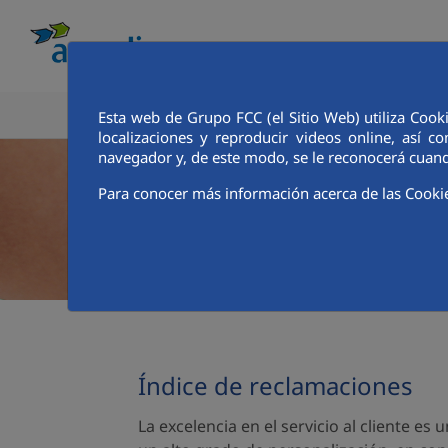
CONOCE AQUALIA
ANALISTAS E INVE
Esta web de Grupo FCC (el Sitio Web) utiliza Cook
localizaciones y reproducir videos online, así
navegador y, de este modo, se le reconocerá cuand
Para conocer más información acerca de las Cooki
Índice de reclamaciones
La excelencia en el servicio al cliente e