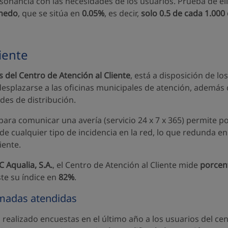
sonancia con las necesidades de los usuarios. Prueba de ell
nedo
, que se sitúa en
0.05%
, es decir,
solo 0.5 de cada 1.000
iente
s del Centro de Atención al Cliente
, está a disposición de lo
desplazarse a las oficinas municipales de atención, además 
des de distribución.
 para comunicar una avería (servicio 24 x 7 x 365) permite
de cualquier tipo de incidencia en la red, lo que redunda 
iente.
C Aqualia, S.A.
, el Centro de Atención al Cliente mide
porcent
te su índice en
82%
.
lamadas atendidas
 realizado encuestas en el último año a los usuarios del cent