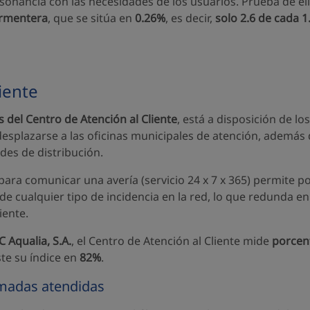
sonancia con las necesidades de los usuarios. Prueba de ell
rmentera
, que se sitúa en
0.26%
, es decir,
solo 2.6 de cada 1
iente
s del Centro de Atención al Cliente
, está a disposición de lo
desplazarse a las oficinas municipales de atención, además 
des de distribución.
 para comunicar una avería (servicio 24 x 7 x 365) permite
de cualquier tipo de incidencia en la red, lo que redunda 
iente.
C Aqualia, S.A.
, el Centro de Atención al Cliente mide
porcent
te su índice en
82%
.
lamadas atendidas