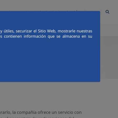
ES
Contacto
Mapa Web
Empleados
Canal Ético
TICA E INTEGRIDAD
COMUNICACIÓN
útiles, securizar el Sitio Web, mostrarle nuestras
ies contienen información que se almacena en su
rarlo, la compañía ofrece un servicio con