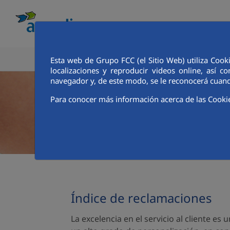
CONOCE AQUALIA
ANALISTAS E INVE
Esta web de Grupo FCC (el Sitio Web) utiliza Cook
localizaciones y reproducir videos online, así
navegador y, de este modo, se le reconocerá cuand
Para conocer más información acerca de las Cooki
Índice de reclamaciones
La excelencia en el servicio al cliente e