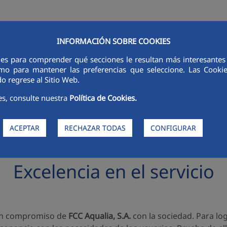
INFORMACIÓN SOBRE COOKIES
RSORES
INNOVACIÓN
DIGITALIZACIÓN
SOSTENIBILIDAD
É
ies para comprender qué secciones le resultan más interesantes y 
 como para mantener las preferencias que seleccione. Las Cook
o regrese al Sitio Web.
es, consulte nuestra
Política de Cookies.
ACEPTAR
RECHAZAR TODAS
CONFIGURAR
Excelencia en el servicio
s un compromiso de
FCC Aqualia, S.A.
con la sociedad. Para log