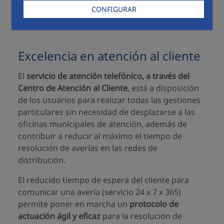
que se sitúa en
0.82%
, es decir,
solo 8.2 de cada
CONFIGURAR
1.000 clientes interpusieron una reclamación.
Excelencia en atención al cliente
El
servicio de atención telefónico, a través del
Centro de Atención al Cliente
, está a disposición
de los usuarios para realizar todas las gestiones
particulares sin necesidad de desplazarse a las
oficinas municipales de atención, además de
contribuir a reducir al máximo el tiempo de
resolución de averías en las redes de
distribución.
El reducido tiempo de espera del cliente para
comunicar una avería (servicio 24 x 7 x 365)
permite poner en marcha un
protocolo de
actuación ágil y eficaz
para la resolución de