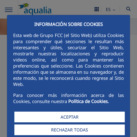
ES
INFORMACIÓN SOBRE COOKIES
Esta web de Grupo FCC (el Sitio Web) utiliza Cookies
para comprender qué secciones le resultan más
Excelencia en el
interesantes y útiles, securizar el Sitio Web,
mostrarle nuestras localizaciones y reproducir
servicio
videos online, así como para mantener las
preferencias que seleccione. Las Cookies contienen
información que se almacena en su navegador y, de
Índice de reclamaciones
este modo, se le reconocerá cuando regrese al Sitio
Web.
La excelencia en el servicio al cliente es un
compromiso de
FCC Aqualia, S.A.
con la sociedad.
Para conocer más información acerca de las
Cookies, consulte nuestra
Política de Cookies.
Para lograrlo, la compañía ofrece un servicio con
un alto grado de personalización, en
consonancia con las necesidades de los usuarios.
ACEPTAR
Prueba de ello, el porcentaje de reclamaciones
RECHAZAR TODAS
del año 2025 de los contratos en vigor de
Lepe
,