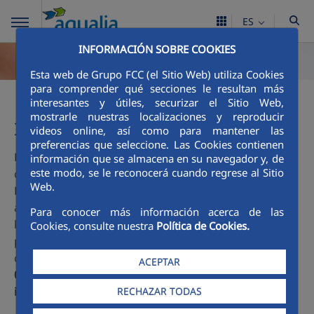
ES
INFORMACIÓN SOBRE COOKIES
Esta web de Grupo FCC (el Sitio Web) utiliza Cookies
Excelencia en el servicio
para comprender qué secciones le resultan más
interesantes y útiles, securizar el Sitio Web,
mostrarle nuestras localizaciones y reproducir
Índice de reclamaciones
videos online, así como para mantener las
preferencias que seleccione. Las Cookies contienen
La excelencia en el servicio al cliente es un
información que se almacena en su navegador y, de
este modo, se le reconocerá cuando regrese al Sitio
compromiso de
FCC Aqualia, S.A.
con la sociedad.
Web.
Para lograrlo, la compañía ofrece un servicio con un
alto grado de personalización, en consonancia con
Para conocer más información acerca de las
las necesidades de los usuarios. Prueba de ello, el
Cookies, consulte nuestra
Política de Cookies.
porcentaje de reclamaciones del año 2025 de los
contratos en vigor de
Lloret de Mar
, que se sitúa en
ACEPTAR
0.03%
, es decir,
solo 0.3 de cada 1.000 clientes
interpusieron una reclamación.
RECHAZAR TODAS