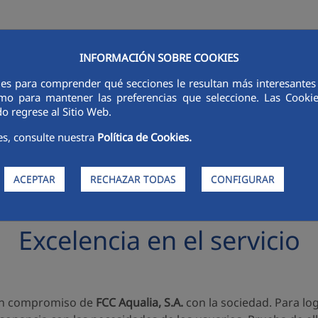
INFORMACIÓN SOBRE COOKIES
RSORES
INNOVACIÓN
DIGITALIZACIÓN
SOSTENIBILIDAD
É
ies para comprender qué secciones le resultan más interesantes y 
 como para mantener las preferencias que seleccione. Las Cook
o regrese al Sitio Web.
es, consulte nuestra
Política de Cookies.
ACEPTAR
RECHAZAR TODAS
CONFIGURAR
Excelencia en el servicio
s un compromiso de
FCC Aqualia, S.A.
con la sociedad. Para log