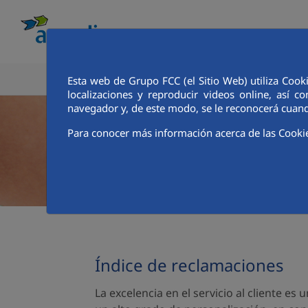
CONOCE AQUALIA
ANALISTAS E INVE
Esta web de Grupo FCC (el Sitio Web) utiliza Cook
localizaciones y reproducir videos online, así
navegador y, de este modo, se le reconocerá cuand
Para conocer más información acerca de las Cooki
Índice de reclamaciones
La excelencia en el servicio al cliente e