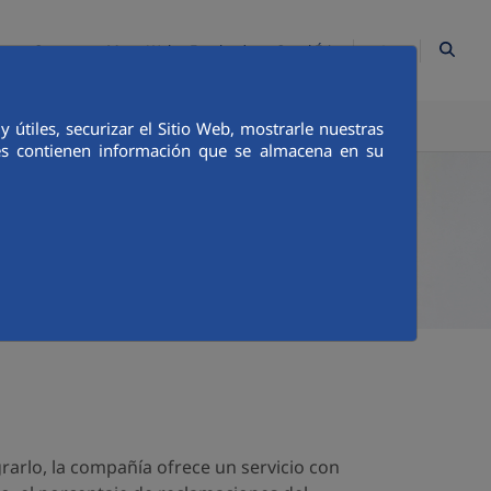
ES
Contacto
Mapa Web
Empleados
Canal Ético
TICA E INTEGRIDAD
COMUNICACIÓN
útiles, securizar el Sitio Web, mostrarle nuestras
ies contienen información que se almacena en su
rarlo, la compañía ofrece un servicio con