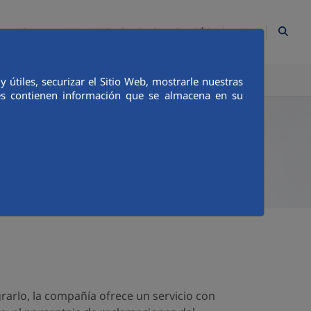
ES
Contacto
Mapa Web
Empleados
Canal Ético
TICA E INTEGRIDAD
COMUNICACIÓN
útiles, securizar el Sitio Web, mostrarle nuestras
ies contienen información que se almacena en su
rarlo, la compañía ofrece un servicio con