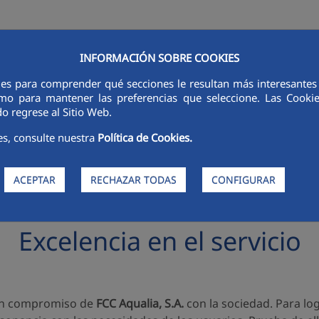
INFORMACIÓN SOBRE COOKIES
RSORES
INNOVACIÓN
DIGITALIZACIÓN
SOSTENIBILIDAD
É
ies para comprender qué secciones le resultan más interesantes y 
 como para mantener las preferencias que seleccione. Las Cook
o regrese al Sitio Web.
es, consulte nuestra
Política de Cookies.
ACEPTAR
RECHAZAR TODAS
CONFIGURAR
Excelencia en el servicio
s un compromiso de
FCC Aqualia, S.A.
con la sociedad. Para log