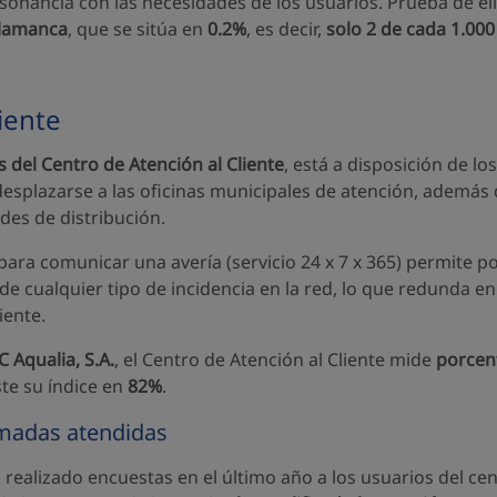
sonancia con las necesidades de los usuarios. Prueba de ell
lamanca
, que se sitúa en
0.2%
, es decir,
solo 2 de cada 1.000
iente
s del Centro de Atención al Cliente
, está a disposición de lo
desplazarse a las oficinas municipales de atención, además 
des de distribución.
 para comunicar una avería (servicio 24 x 7 x 365) permite
de cualquier tipo de incidencia en la red, lo que redunda 
iente.
C Aqualia, S.A.
, el Centro de Atención al Cliente mide
porcent
te su índice en
82%
.
lamadas atendidas
 realizado encuestas en el último año a los usuarios del cent