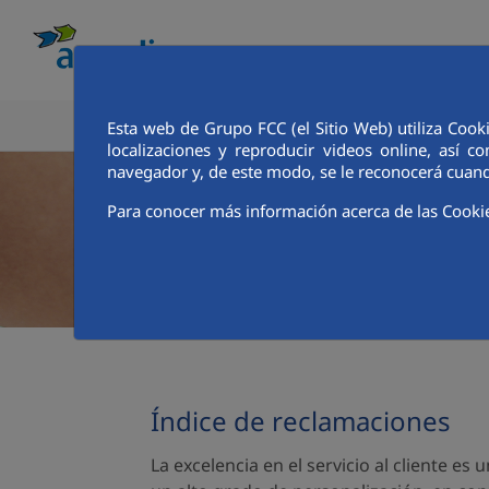
CONOCE AQUALIA
ANALISTAS E INVE
Esta web de Grupo FCC (el Sitio Web) utiliza Cook
localizaciones y reproducir videos online, así
navegador y, de este modo, se le reconocerá cuand
Para conocer más información acerca de las Cooki
Índice de reclamaciones
La excelencia en el servicio al cliente e