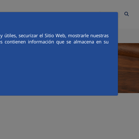
ES
Contacto
Mapa Web
Empleados
Canal Ético
útiles, securizar el Sitio Web, mostrarle nuestras
TICA E INTEGRIDAD
COMUNICACIÓN
ies contienen información que se almacena en su