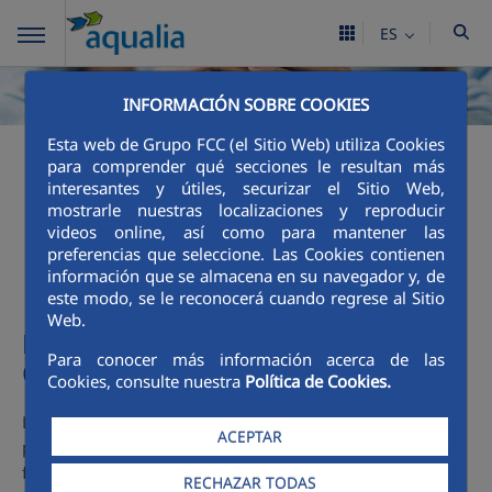
ES
INFORMACIÓN SOBRE COOKIES
Esta web de Grupo FCC (el Sitio Web) utiliza Cookies
para comprender qué secciones le resultan más
Mecanismos de acción
interesantes y útiles, securizar el Sitio Web,
mostrarle nuestras localizaciones y reproducir
social
videos online, así como para mantener las
preferencias que seleccione. Las Cookies contienen
información que se almacena en su navegador y, de
este modo, se le reconocerá cuando regrese al Sitio
Web.
Mecanismo acción social Ayto. de
Para conocer más información acerca de las
Caravaca de la Cruz
Cookies, consulte nuestra
Política de Cookies.
Los vecinos de Caravaca de la Cruz disponen de la
ACEPTAR
posibilidad de acogerse a distintas bonificaciones en
función de sus circunstancias:
RECHAZAR TODAS