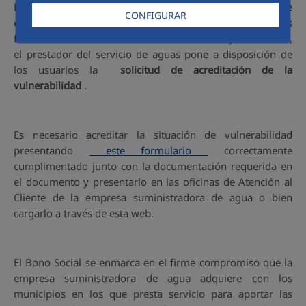
De acuerdo con el Real Decreto-ley 1/2021, de 19 de
CONFIGURAR
enero, de protección de los consumidores y usuarios
frente a situaciones de vulnerabilidad social y económica,
el prestador del servicio de aguas pone a disposición de
los usuarios la
solicitud de acreditación de la
vulnerabilidad
.
Es necesario acreditar la situación de vulnerabilidad
presentando
este formulario
correctamente
cumplimentado junto con la documentación requerida en
el documento y presentarlo en las oficinas de Atención al
Cliente de la empresa suministradora de agua o bien
cargarlo a través de esta web.
El Bono Social se enmarca en el firme compromiso que la
empresa suministradora de agua adquiere con los
municipios en los que presta servicio para aportar las