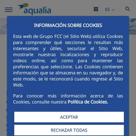
ES
INFORMACIÓN SOBRE COOKIES
Esta web de Grupo FCC (el Sitio Web) utiliza Cookies
para comprender qué secciones le resultan más
Mecanismos de acción
interesantes y útiles, securizar el Sitio Web,
mostrarle nuestras localizaciones y reproducir
videos online, así como para mantener las
social
preferencias que seleccione. Las Cookies contienen
información que se almacena en su navegador y, de
este modo, se le reconocerá cuando regrese al Sitio
Web.
Real Decreto-ley 1/2021, de 19 de
Para conocer más información acerca de las
enero, de protección de los
Cookies, consulte nuestra
Política de Cookies.
consumidores y usuarios frente a
situaciones de vulnerabilidad social
ACEPTAR
y económica
RECHAZAR TODAS