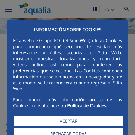
ES
INFORMACIÓN SOBRE COOKIES
Esta web de Grupo FCC (el Sitio Web) utiliza Cookies
para comprender qué secciones le resultan más
Mecanismos de acción
interesantes y útiles, securizar el Sitio Web,
mostrarle nuestras localizaciones y reproducir
social del Ayuntamiento
videos online, así como para mantener las
preferencias que seleccione. Las Cookies contienen
de Sanlúcar de
información que se almacena en su navegador y, de
este modo, se le reconocerá cuando regrese al Sitio
Barrameda
Web.
Para conocer más información acerca de las
Cookies, consulte nuestra
Política de Cookies.
Información sobre mecanismo,
ACEPTAR
destinatarios y requisitos
RECHAZAR TODAS