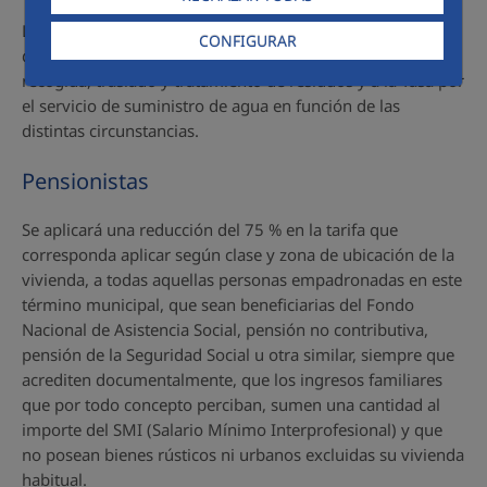
Los ciudadanos de Sanlúcar de Barrameda tienen a su
CONFIGURAR
disposición dos bonificación aplicables a la tasa por
recogida, traslado y tratamiento de residuos y a la Tasa por
el servicio de suministro de agua en función de las
distintas circunstancias.
Pensionistas
Se aplicará una reducción del 75 % en la tarifa que
corresponda aplicar según clase y zona de ubicación de la
vivienda, a todas aquellas personas empadronadas en este
término municipal, que sean beneficiarias del Fondo
Nacional de Asistencia Social, pensión no contributiva,
pensión de la Seguridad Social u otra similar, siempre que
acrediten documentalmente, que los ingresos familiares
que por todo concepto perciban, sumen una cantidad al
importe del SMI (Salario Mínimo Interprofesional) y que
no posean bienes rústicos ni urbanos excluidas su vivienda
habitual.