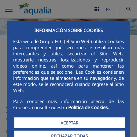
ES
INFORMACIÓN SOBRE COOKIES
Esta web de Grupo FCC (el Sitio Web) utiliza Cookies
para comprender qué secciones le resultan más
Mecanismos de acción
interesantes y útiles, securizar el Sitio Web,
mostrarle nuestras localizaciones y reproducir
social del Ayuntamiento
videos online, así como para mantener las
preferencias que seleccione. Las Cookies contienen
de Villaviciosa
información que se almacena en su navegador y, de
este modo, se le reconocerá cuando regrese al Sitio
Web.
Para conocer más información acerca de las
Cookies, consulte nuestra
Política de Cookies.
Información sobre mecanismo,
destinatarios y requisitos
ACEPTAR
Los usuarios del Principado de Asturias disponen de la
RECHAZAR TODAS