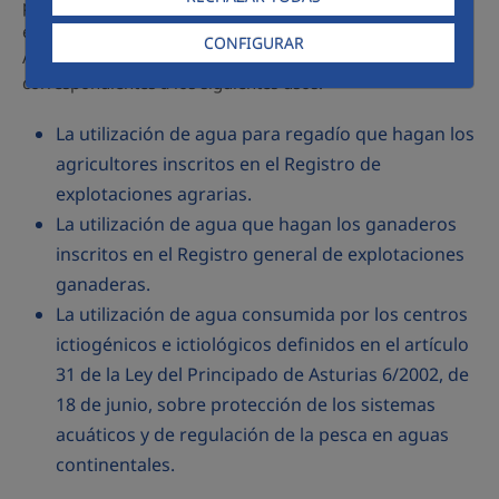
posibilidad de acogerse, si cumplen los requisitos
establecidos, a una exención del Impuesto de Afecciones
CONFIGURAR
Ambientales del Principado de Asturias en los consumos
correspondientes a los siguientes usos:
La utilización de agua para regadío que hagan los
agricultores inscritos en el Registro de
explotaciones agrarias.
La utilización de agua que hagan los ganaderos
inscritos en el Registro general de explotaciones
ganaderas.
La utilización de agua consumida por los centros
ictiogénicos e ictiológicos definidos en el artículo
31 de la Ley del Principado de Asturias 6/2002, de
18 de junio, sobre protección de los sistemas
acuáticos y de regulación de la pesca en aguas
continentales.