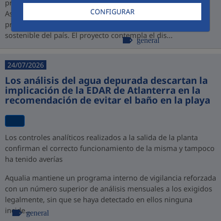
promovido por PROINVERSIÓN bajo la modalidad de
CONFIGURAR
Asociación Público-Privada (APP), consolidando así su
presencia en Perú y su compromiso con el desarrollo
sostenible del país. El proyecto contempla el dis...
general
24/07/2026
Los análisis del agua depurada descartan la
implicación de la EDAR de Atlanterra en la
recomendación de evitar el baño en la playa
Los controles analíticos realizados a la salida de la planta
confirman el correcto funcionamiento de la misma y tampoco
ha tenido averías
Aqualia mantiene un programa interno de vigilancia reforzada
con un número superior de análisis mensuales a los exigidos
legalmente, sin que se haya detectado en ellos ninguna
incide...
general