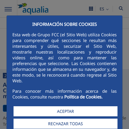
ES
Aqualia ES
Baena
>
INFORMACIÓN SOBRE COOKIES
Esta web de Grupo FCC (el Sitio Web) utiliza Cookies
+
Buscador
para comprender qué secciones le resultan más
interesantes y útiles, securizar el Sitio Web,
Últimas noticias
mostrarle nuestras localizaciones y reproducir
videos online, así como para mantener las
preferencias que seleccione. Las Cookies contienen
información que se almacena en su navegador y, de
este modo, se le reconocerá cuando regrese al Sitio
27/07/2026
Web.
Aqualia desarrollará la depuradora de
Cajamarca y alcanza una cartera de 1.000
Para conocer más información acerca de las
millones de euros en Perú
Cookies, consulte nuestra
Política de Cookies.
ACEPTAR
Aqualia ha resultado adjudicataria del proyecto de la Planta de
RECHAZAR TODAS
Tratamiento de Aguas Residuales (PTAR) de Cajamarca,