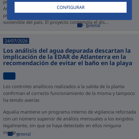
promovido por PROINVERSIÓN bajo la modalidad de
CONFIGURAR
Asociación Público-Privada (APP), consolidando así su
presencia en Perú y su compromiso con el desarrollo
sostenible del país. El proyecto contempla el dis...
general
24/07/2026
Los análisis del agua depurada descartan la
implicación de la EDAR de Atlanterra en la
recomendación de evitar el baño en la playa
Los controles analíticos realizados a la salida de la planta
confirman el correcto funcionamiento de la misma y tampoco
ha tenido averías
Aqualia mantiene un programa interno de vigilancia reforzada
con un número superior de análisis mensuales a los exigidos
legalmente, sin que se haya detectado en ellos ninguna
incide...
general