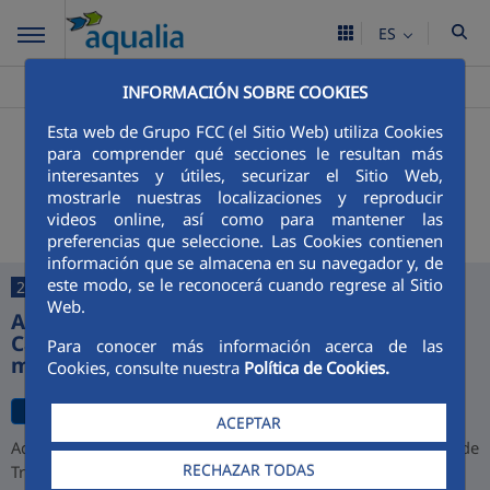
ES
Aqualia ES
Calasparra
Noticias
>
>
INFORMACIÓN SOBRE COOKIES
Esta web de Grupo FCC (el Sitio Web) utiliza Cookies
+
Buscador
para comprender qué secciones le resultan más
interesantes y útiles, securizar el Sitio Web,
Últimas noticias
mostrarle nuestras localizaciones y reproducir
videos online, así como para mantener las
preferencias que seleccione. Las Cookies contienen
información que se almacena en su navegador y, de
este modo, se le reconocerá cuando regrese al Sitio
27/07/2026
Web.
Aqualia desarrollará la depuradora de
Cajamarca y alcanza una cartera de 1.000
Para conocer más información acerca de las
millones de euros en Perú
Cookies, consulte nuestra
Política de Cookies.
ACEPTAR
Aqualia ha resultado adjudicataria del proyecto de la Planta de
RECHAZAR TODAS
Tratamiento de Aguas Residuales (PTAR) de Cajamarca,