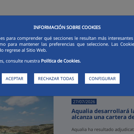
INFORMACIÓN SOBRE COOKIES
RSORES
INNOVACIÓN
DIGITALIZACIÓN
SOSTENIBILIDAD
É
ies para comprender qué secciones le resultan más interesantes y 
 como para mantener las preferencias que seleccione. Las Cook
o regrese al Sitio Web.
es, consulte nuestra
Política de Cookies.
Últimas noticias
ACEPTAR
RECHAZAR TODAS
CONFIGURAR
27/07/2026
Aqualia desarrollará 
alcanza una cartera d
Aqualia ha resultado adjudicat