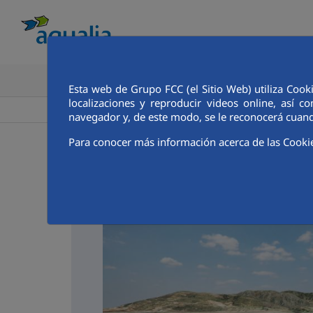
CONOCE AQUALIA
ANALISTAS E INVE
Esta web de Grupo FCC (el Sitio Web) utiliza Cook
localizaciones y reproducir videos online, así
>
>
Aqualia ES
El Rocío
Noticias
navegador y, de este modo, se le reconocerá cuand
Para conocer más información acerca de las Cooki