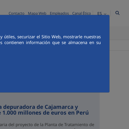
ES
Contacto
Mapa Web
Empleados
Canal Ético
TICA E INTEGRIDAD
COMUNICACIÓN
útiles, securizar el Sitio Web, mostrarle nuestras
ies contienen información que se almacena en su
+
Buscador
la depuradora de Cajamarca y
e 1.000 millones de euros en Perú
aria del proyecto de la Planta de Tratamiento de