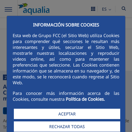
ES
Aqualia ES
Huércal de Almería
>
INFORMACIÓN SOBRE COOKIES
Esta web de Grupo FCC (el Sitio Web) utiliza Cookies
+
Buscador
para comprender qué secciones le resultan más
interesantes y útiles, securizar el Sitio Web,
Últimas noticias
mostrarle nuestras localizaciones y reproducir
videos online, así como para mantener las
preferencias que seleccione. Las Cookies contienen
información que se almacena en su navegador y, de
este modo, se le reconocerá cuando regrese al Sitio
27/07/2026
Web.
Aqualia desarrollará la depuradora de
Cajamarca y alcanza una cartera de 1.000
Para conocer más información acerca de las
millones de euros en Perú
Cookies, consulte nuestra
Política de Cookies.
ACEPTAR
Aqualia ha resultado adjudicataria del proyecto de la Planta de
RECHAZAR TODAS
Tratamiento de Aguas Residuales (PTAR) de Cajamarca,