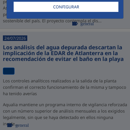
promovido por PROINVERSIÓN bajo la modalidad de
CONFIGURAR
Asociación Público-Privada (APP), consolidando así su
presencia en Perú y su compromiso con el desarrollo
sostenible del país. El proyecto contempla el dis...
general
24/07/2026
Los análisis del agua depurada descartan la
implicación de la EDAR de Atlanterra en la
recomendación de evitar el baño en la playa
Los controles analíticos realizados a la salida de la planta
confirman el correcto funcionamiento de la misma y tampoco
ha tenido averías
Aqualia mantiene un programa interno de vigilancia reforzada
con un número superior de análisis mensuales a los exigidos
legalmente, sin que se haya detectado en ellos ninguna
incide...
general