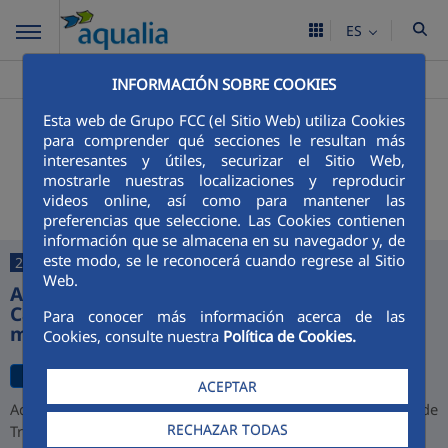
ES
Aqualia ES
Magán
Noticias
>
>
INFORMACIÓN SOBRE COOKIES
Esta web de Grupo FCC (el Sitio Web) utiliza Cookies
+
Buscador
para comprender qué secciones le resultan más
interesantes y útiles, securizar el Sitio Web,
Últimas noticias
mostrarle nuestras localizaciones y reproducir
videos online, así como para mantener las
preferencias que seleccione. Las Cookies contienen
información que se almacena en su navegador y, de
este modo, se le reconocerá cuando regrese al Sitio
27/07/2026
Web.
Aqualia desarrollará la depuradora de
Cajamarca y alcanza una cartera de 1.000
Para conocer más información acerca de las
millones de euros en Perú
Cookies, consulte nuestra
Política de Cookies.
ACEPTAR
Aqualia ha resultado adjudicataria del proyecto de la Planta de
RECHAZAR TODAS
Tratamiento de Aguas Residuales (PTAR) de Cajamarca,