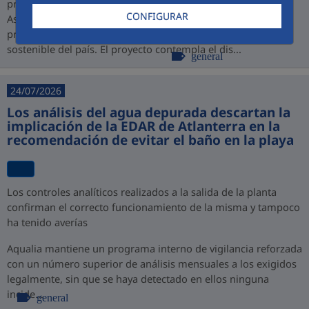
promovido por PROINVERSIÓN bajo la modalidad de
CONFIGURAR
Asociación Público-Privada (APP), consolidando así su
presencia en Perú y su compromiso con el desarrollo
sostenible del país. El proyecto contempla el dis...
general
24/07/2026
Los análisis del agua depurada descartan la
implicación de la EDAR de Atlanterra en la
recomendación de evitar el baño en la playa
Los controles analíticos realizados a la salida de la planta
confirman el correcto funcionamiento de la misma y tampoco
ha tenido averías
Aqualia mantiene un programa interno de vigilancia reforzada
con un número superior de análisis mensuales a los exigidos
legalmente, sin que se haya detectado en ellos ninguna
incide...
general