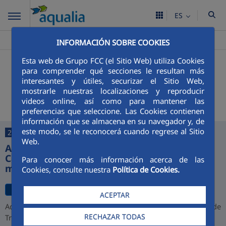
ES
Aqualia ES
Marines
Noticias
>
>
INFORMACIÓN SOBRE COOKIES
Esta web de Grupo FCC (el Sitio Web) utiliza Cookies
+
Buscador
para comprender qué secciones le resultan más
interesantes y útiles, securizar el Sitio Web,
Últimas noticias
mostrarle nuestras localizaciones y reproducir
videos online, así como para mantener las
preferencias que seleccione. Las Cookies contienen
información que se almacena en su navegador y, de
este modo, se le reconocerá cuando regrese al Sitio
27/07/2026
Web.
Aqualia desarrollará la depuradora de
Cajamarca y alcanza una cartera de 1.000
Para conocer más información acerca de las
millones de euros en Perú
Cookies, consulte nuestra
Política de Cookies.
ACEPTAR
Aqualia ha resultado adjudicataria del proyecto de la Planta de
RECHAZAR TODAS
Tratamiento de Aguas Residuales (PTAR) de Cajamarca,