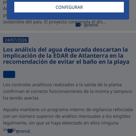
promovido por PROINVERSIÓN bajo la modalidad de
CONFIGURAR
Asociación Público-Privada (APP), consolidando así su
presencia en Perú y su compromiso con el desarrollo
sostenible del país. El proyecto contempla el dis...
general
24/07/2026
Los análisis del agua depurada descartan la
implicación de la EDAR de Atlanterra en la
recomendación de evitar el baño en la playa
Los controles analíticos realizados a la salida de la planta
confirman el correcto funcionamiento de la misma y tampoco
ha tenido averías
Aqualia mantiene un programa interno de vigilancia reforzada
con un número superior de análisis mensuales a los exigidos
legalmente, sin que se haya detectado en ellos ninguna
incide...
general