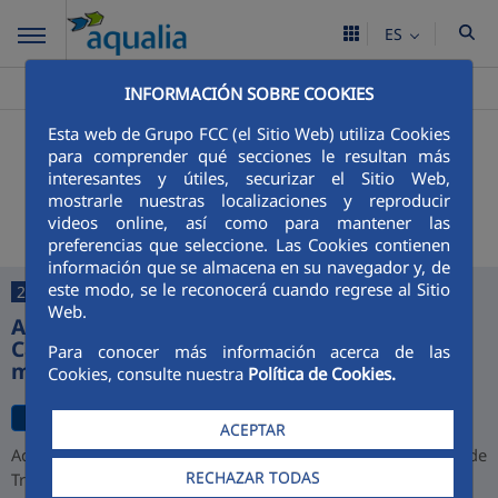
ES
Aqualia ES
Martos
>
INFORMACIÓN SOBRE COOKIES
Esta web de Grupo FCC (el Sitio Web) utiliza Cookies
+
Buscador
para comprender qué secciones le resultan más
interesantes y útiles, securizar el Sitio Web,
Últimas noticias
mostrarle nuestras localizaciones y reproducir
videos online, así como para mantener las
preferencias que seleccione. Las Cookies contienen
información que se almacena en su navegador y, de
este modo, se le reconocerá cuando regrese al Sitio
27/07/2026
Web.
Aqualia desarrollará la depuradora de
Cajamarca y alcanza una cartera de 1.000
Para conocer más información acerca de las
millones de euros en Perú
Cookies, consulte nuestra
Política de Cookies.
ACEPTAR
Aqualia ha resultado adjudicataria del proyecto de la Planta de
RECHAZAR TODAS
Tratamiento de Aguas Residuales (PTAR) de Cajamarca,