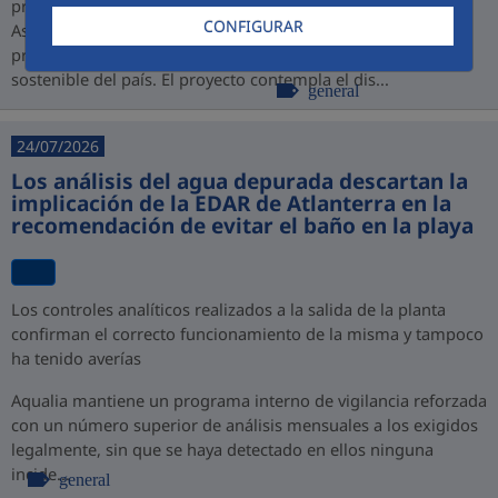
promovido por PROINVERSIÓN bajo la modalidad de
CONFIGURAR
Asociación Público-Privada (APP), consolidando así su
presencia en Perú y su compromiso con el desarrollo
sostenible del país. El proyecto contempla el dis...
general
24/07/2026
Los análisis del agua depurada descartan la
implicación de la EDAR de Atlanterra en la
recomendación de evitar el baño en la playa
Los controles analíticos realizados a la salida de la planta
confirman el correcto funcionamiento de la misma y tampoco
ha tenido averías
Aqualia mantiene un programa interno de vigilancia reforzada
con un número superior de análisis mensuales a los exigidos
legalmente, sin que se haya detectado en ellos ninguna
incide...
general