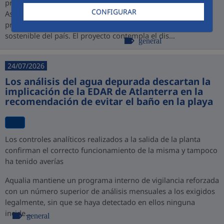
promovido por PROINVERSIÓN bajo la modalidad de
CONFIGURAR
Asociación Público-Privada (APP), consolidando así su
presencia en Perú y su compromiso con el desarrollo
sostenible del país. El proyecto contempla el dis...
general
24/07/2026
Los análisis del agua depurada descartan la
implicación de la EDAR de Atlanterra en la
recomendación de evitar el baño en la playa
Los controles analíticos realizados a la salida de la planta
confirman el correcto funcionamiento de la misma y tampoco
ha tenido averías
Aqualia mantiene un programa interno de vigilancia reforzada
con un número superior de análisis mensuales a los exigidos
legalmente, sin que se haya detectado en ellos ninguna
incide...
general