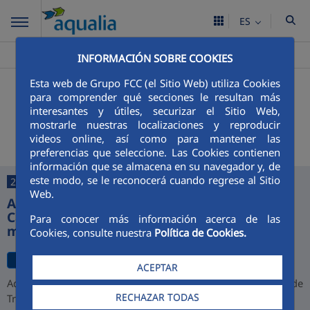
ES
Aqualia ES
Monterroso
Noticias
>
>
INFORMACIÓN SOBRE COOKIES
Esta web de Grupo FCC (el Sitio Web) utiliza Cookies
+
Buscador
para comprender qué secciones le resultan más
interesantes y útiles, securizar el Sitio Web,
Últimas noticias
mostrarle nuestras localizaciones y reproducir
videos online, así como para mantener las
preferencias que seleccione. Las Cookies contienen
información que se almacena en su navegador y, de
este modo, se le reconocerá cuando regrese al Sitio
27/07/2026
Web.
Aqualia desarrollará la depuradora de
Cajamarca y alcanza una cartera de 1.000
Para conocer más información acerca de las
millones de euros en Perú
Cookies, consulte nuestra
Política de Cookies.
ACEPTAR
Aqualia ha resultado adjudicataria del proyecto de la Planta de
RECHAZAR TODAS
Tratamiento de Aguas Residuales (PTAR) de Cajamarca,