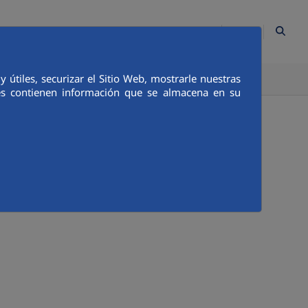
ES
Contacto
Mapa Web
Empleados
Canal Ético
útiles, securizar el Sitio Web, mostrarle nuestras
TICA E INTEGRIDAD
COMUNICACIÓN
ies contienen información que se almacena en su