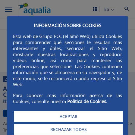
ES
Aqualia ES
Reinosa
>
INFORMACIÓN SOBRE COOKIES
Esta web de Grupo FCC (el Sitio Web) utiliza Cookies
+
Buscador
para comprender qué secciones le resultan más
interesantes y útiles, securizar el Sitio Web,
Últimas noticias
mostrarle nuestras localizaciones y reproducir
videos online, así como para mantener las
preferencias que seleccione. Las Cookies contienen
información que se almacena en su navegador y, de
este modo, se le reconocerá cuando regrese al Sitio
27/07/2026
Web.
Aqualia desarrollará la depuradora de
Cajamarca y alcanza una cartera de 1.000
Para conocer más información acerca de las
millones de euros en Perú
Cookies, consulte nuestra
Política de Cookies.
ACEPTAR
Aqualia ha resultado adjudicataria del proyecto de la Planta de
RECHAZAR TODAS
Tratamiento de Aguas Residuales (PTAR) de Cajamarca,