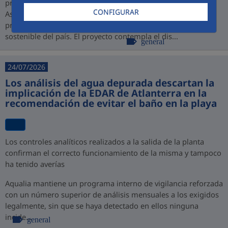
promovido por PROINVERSIÓN bajo la modalidad de
CONFIGURAR
Asociación Público-Privada (APP), consolidando así su
presencia en Perú y su compromiso con el desarrollo
sostenible del país. El proyecto contempla el dis...
general
24/07/2026
Los análisis del agua depurada descartan la
implicación de la EDAR de Atlanterra en la
recomendación de evitar el baño en la playa
Los controles analíticos realizados a la salida de la planta
confirman el correcto funcionamiento de la misma y tampoco
ha tenido averías
Aqualia mantiene un programa interno de vigilancia reforzada
con un número superior de análisis mensuales a los exigidos
legalmente, sin que se haya detectado en ellos ninguna
incide...
general